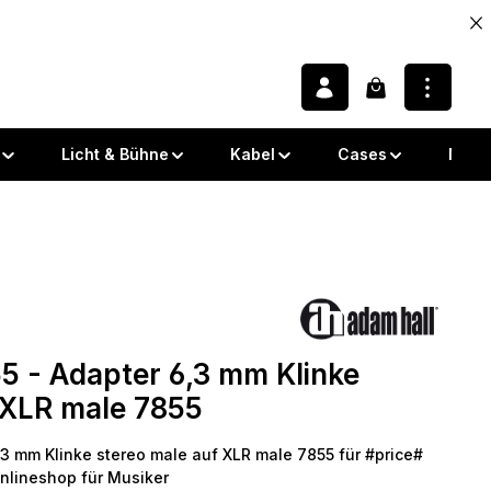
Warenkorb enth
Licht & Bühne
Kabel
Cases
Note
 von 0 von 5 Sternen
 - Adapter 6,3 mm Klinke
 XLR male 7855
3 mm Klinke stereo male auf XLR male 7855 für #price#
Onlineshop für Musiker