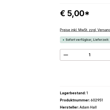
€ 5,00*
Preise inkl. MwSt. zzgl. Versa
Sofort verfügbar, Lieferzeit:
Produkt Anzahl: G
Lagerbestand:
1
Produktnummer:
602951
Hersteller:
Adam Hall