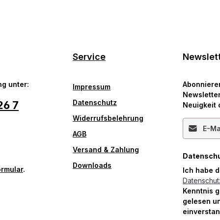
Service
Newslet
g unter:
Abonniere
Impressum
Newsletter
Datenschutz
26 7
Neuigkeit 
Widerrufsbelehrung
E-Mail-Ad
AGB
Versand & Zahlung
Datensch
Downloads
ormular
.
Ich habe 
Datenschu
Kenntnis 
gelesen un
einversta