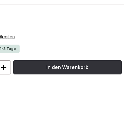
ndkosten
 1-3 Tage
ib den gewünschten Wert ein oder benu
In den Warenkorb