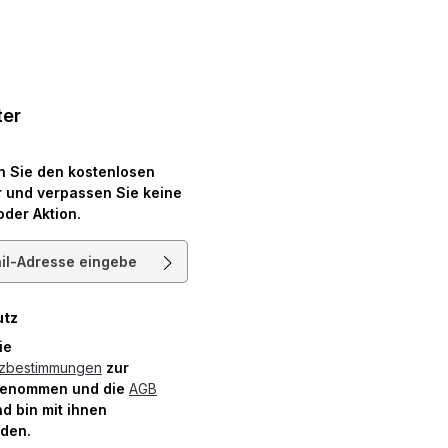
ter
n Sie den kostenlosen
 und verpassen Sie keine
oder Aktion.
resse*
utz
die
tzbestimmungen
zur
genommen und die
AGB
d bin mit ihnen
nden.