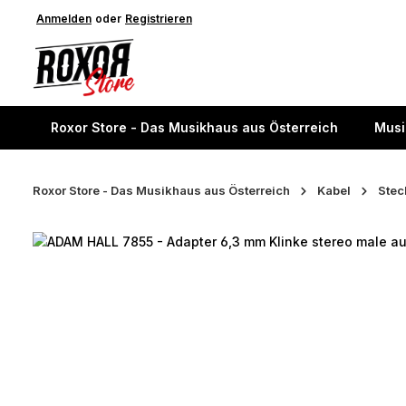
springen
Anmelden
Zur Hauptnavigation springen
oder
Registrieren
Roxor Store - Das Musikhaus aus Österreich
Musi
Roxor Store - Das Musikhaus aus Österreich
Kabel
Stec
Bildergalerie überspringen