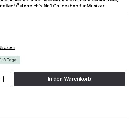
tellen! Österreich's Nr 1 Onlineshop für Musiker
ndkosten
 1-3 Tage
ib den gewünschten Wert ein oder benu
In den Warenkorb