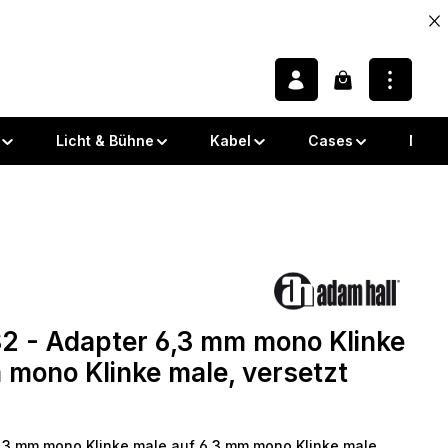
Warenkorb enth
Licht & Bühne
Kabel
Cases
Note
 von 0 von 5 Sternen
 - Adapter 6,3 mm mono Klinke
 mono Klinke male, versetzt
,3 mm mono Klinke male auf 6,3 mm mono Klinke male,