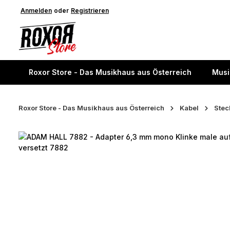
springen
Anmelden
Zur Hauptnavigation springen
oder
Registrieren
Roxor Store - Das Musikhaus aus Österreich
Musi
Roxor Store - Das Musikhaus aus Österreich
Kabel
Stec
Bildergalerie überspringen