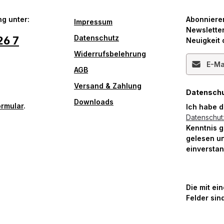
g unter:
Abonniere
Impressum
Newsletter
Datenschutz
26 7
Neuigkeit 
Widerrufsbelehrung
E-Mail-Ad
AGB
Versand & Zahlung
Datensch
Downloads
ormular
.
Ich habe 
Datenschu
Kenntnis 
gelesen un
einversta
Die mit ei
Felder sind