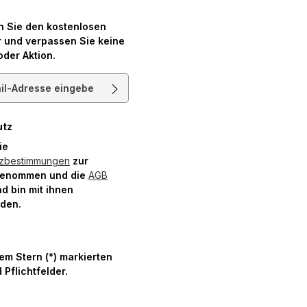
n Sie den kostenlosen
 und verpassen Sie keine
oder Aktion.
resse*
utz
die
tzbestimmungen
zur
genommen und die
AGB
d bin mit ihnen
nden.
nem Stern (*) markierten
 Pflichtfelder.