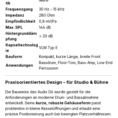
Niere
tik
Frequenzgang
30 Hz – 15 kHz
Impedanz
280 Ohm
Empfindlichkeit
0,8 mV/Pa
Max. SPL
144 dB
Hintergrunddäm
> 20 dB
pfung
Kapseltechnolog
VLM Typ E
ie
Bauform
Kompakt, kurze Länge, breite Front
Bassdrum, Floor-Tom, Bass-Amp, Low-End
Anwendungen
Percussion
Praxisorientiertes Design – für Studio & Bühne
Die Bauweise des Audix D6 wurde gezielt für die
Anforderungen an moderne Drum- und Bassabnahme
entwickelt. Seine
kurze, robuste Gehäuseform
passt
problemlos in kleine Kesselöffnungen und erlaubt eine
präzise Positionierung auch bei beengten Platzverhältnissen.