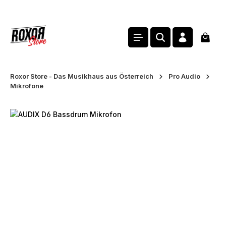
alt springen
Waren
Roxor Store - Das Musikhaus aus Österreich
Pro Audio
Mikrofone
Bildergalerie überspringen