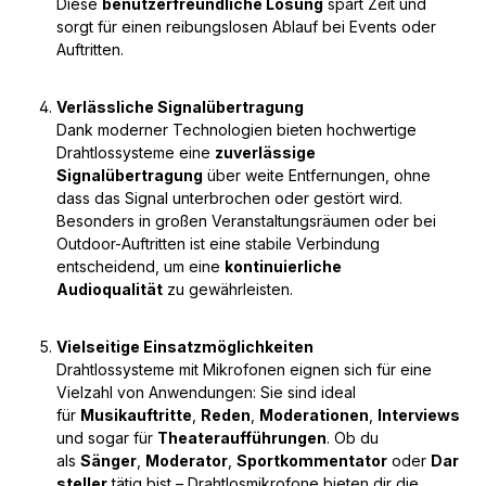
Diese
benutzerfreundliche Lösung
spart Zeit und
sorgt für einen reibungslosen Ablauf bei Events oder
Auftritten.
Verlässliche Signalübertragung
Dank moderner Technologien bieten hochwertige
Drahtlossysteme eine
zuverlässige
Signalübertragung
über weite Entfernungen, ohne
dass das Signal unterbrochen oder gestört wird.
Besonders in großen Veranstaltungsräumen oder bei
Outdoor-Auftritten ist eine stabile Verbindung
entscheidend, um eine
kontinuierliche
Audioqualität
zu gewährleisten.
Vielseitige Einsatzmöglichkeiten
Drahtlossysteme mit Mikrofonen eignen sich für eine
Vielzahl von Anwendungen: Sie sind ideal
für
Musikauftritte
,
Reden
,
Moderationen
,
Interviews
und sogar für
Theateraufführungen
. Ob du
als
Sänger
,
Moderator
,
Sportkommentator
oder
Dar
steller
tätig bist – Drahtlosmikrofone bieten dir die