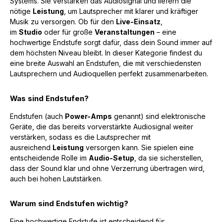
Systems. Sie verstärken das Audiosignal und liefern die
nötige
Leistung
, um Lautsprecher mit klarer und kräftiger
Musik zu versorgen. Ob für den
Live-Einsatz
,
im
Studio
oder für große
Veranstaltungen
– eine
hochwertige Endstufe sorgt dafür, dass dein Sound immer auf
dem höchsten Niveau bleibt. In dieser Kategorie findest du
eine breite Auswahl an Endstufen, die mit verschiedensten
Lautsprechern und Audioquellen perfekt zusammenarbeiten.
Was sind Endstufen?
Endstufen (auch
Power-Amps
genannt) sind elektronische
Geräte, die das bereits vorverstärkte Audiosignal weiter
verstärken, sodass es die Lautsprecher mit
ausreichend
Leistung
versorgen kann. Sie spielen eine
entscheidende Rolle im
Audio-Setup
, da sie sicherstellen,
dass der Sound klar und ohne Verzerrung übertragen wird,
auch bei hohen Lautstärken.
Warum sind Endstufen wichtig?
Eine hochwertige Endstufe ist entscheidend für