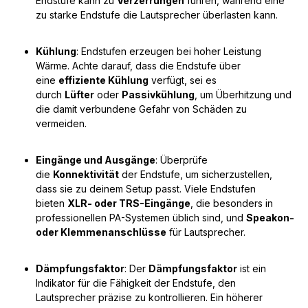
Endstufe kann zu
Verzerrungen
führen, während eine
zu starke Endstufe die Lautsprecher überlasten kann.
Kühlung
: Endstufen erzeugen bei hoher Leistung
Wärme. Achte darauf, dass die Endstufe über
eine
effiziente Kühlung
verfügt, sei es
durch
Lüfter
oder
Passivkühlung
, um Überhitzung und
die damit verbundene Gefahr von Schäden zu
vermeiden.
Eingänge und Ausgänge
: Überprüfe
die
Konnektivität
der Endstufe, um sicherzustellen,
dass sie zu deinem Setup passt. Viele Endstufen
bieten
XLR- oder TRS-Eingänge
, die besonders in
professionellen PA-Systemen üblich sind, und
Speakon-
oder Klemmenanschlüsse
für Lautsprecher.
Dämpfungsfaktor
: Der
Dämpfungsfaktor
ist ein
Indikator für die Fähigkeit der Endstufe, den
Lautsprecher präzise zu kontrollieren. Ein höherer