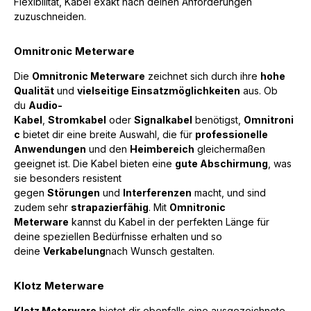
Flexibilität, Kabel exakt nach deinen Anforderungen
zuzuschneiden.
Omnitronic Meterware
Die
Omnitronic Meterware
zeichnet sich durch ihre
hohe
Qualität
und
vielseitige Einsatzmöglichkeiten
aus. Ob
du
Audio-
Kabel
,
Stromkabel
oder
Signalkabel
benötigst,
Omnitroni
c
bietet dir eine breite Auswahl, die für
professionelle
Anwendungen
und den
Heimbereich
gleichermaßen
geeignet ist. Die Kabel bieten eine
gute Abschirmung
, was
sie besonders resistent
gegen
Störungen
und
Interferenzen
macht, und sind
zudem sehr
strapazierfähig
. Mit
Omnitronic
Meterware
kannst du Kabel in der perfekten Länge für
deine speziellen Bedürfnisse erhalten und so
deine
Verkabelung
nach Wunsch gestalten.
Klotz Meterware
Klotz Meterware
bietet dir ebenfalls eine ausgezeichnete