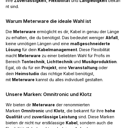
ihre
Zuverlässigkeit
,
Flexibilität
und
Langlebigkeit
bekan
nt sind.
Warum Meterware die ideale Wahl ist
Die
Meterware
ermöglicht es dir, Kabel in genau der Länge
zu erhalten, die du benötigst. Das bedeutet weniger
Abfall
,
keine unnötigen Längen und eine
maßgeschneiderte
Lösung
für dein
Kabelmanagement
. Diese Flexibilität
macht
Meterware
zu einer beliebten Wahl für Profis im
Bereich
Tontechnik
,
Lichttechnik
und
Musikproduktion
.
Egal, ob du für ein
Projekt
, eine
Veranstaltung
oder
dein
Heimstudio
das richtige Kabel benötigst,
mit
Meterware
kannst du alles individuell gestalten.
Unsere Marken: Omnitronic und Klotz
Wir bieten dir
Meterware
der renommierten
Marken
Omnitronic
und
Klotz
, die bekannt für ihre
hohe
Qualität
und
zuverlässige Leistung
sind. Diese Marken
bieten dir nicht nur erstklassige
Kabel
, sondern auch die