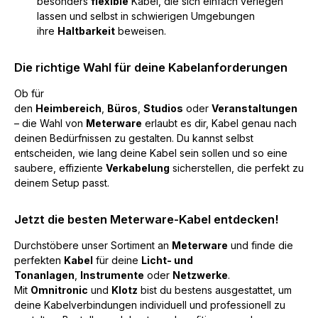
besonders
flexible
Kabel, die sich einfach verlegen
lassen und selbst in schwierigen Umgebungen
ihre
Haltbarkeit
beweisen.
Die richtige Wahl für deine Kabelanforderungen
Ob für
den
Heimbereich
,
Büros
,
Studios
oder
Veranstaltungen
– die Wahl von
Meterware
erlaubt es dir, Kabel genau nach
deinen Bedürfnissen zu gestalten. Du kannst selbst
entscheiden, wie lang deine Kabel sein sollen und so eine
saubere, effiziente
Verkabelung
sicherstellen, die perfekt zu
deinem Setup passt.
Jetzt die besten Meterware-Kabel entdecken!
Durchstöbere unser Sortiment an
Meterware
und finde die
perfekten
Kabel
für deine
Licht- und
Tonanlagen
,
Instrumente
oder
Netzwerke
.
Mit
Omnitronic
und
Klotz
bist du bestens ausgestattet, um
deine Kabelverbindungen individuell und professionell zu