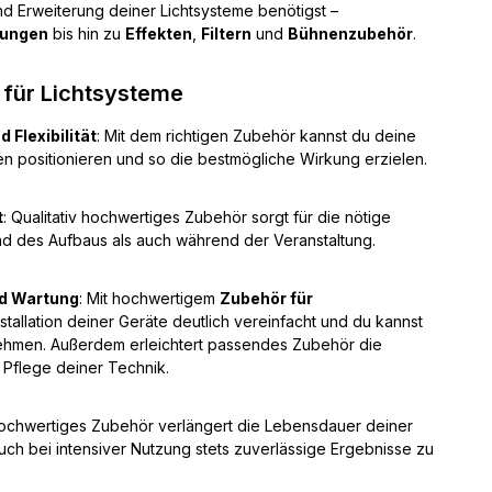
und Erweiterung deiner Lichtsysteme benötigst –
rungen
bis hin zu
Effekten
,
Filtern
und
Bühnenzubehör
.
 für Lichtsysteme
Flexibilität
: Mit dem richtigen Zubehör kannst du deine
n positionieren und so die bestmögliche Wirkung erzielen.
t
: Qualitativ hochwertiges Zubehör sorgt für die nötige
nd des Aufbaus als auch während der Veranstaltung.
nd Wartung
: Mit hochwertigem
Zubehör für
nstallation deiner Geräte deutlich vereinfacht und du kannst
 nehmen. Außerdem erleichtert passendes Zubehör die
Pflege deiner Technik.
Hochwertiges Zubehör verlängert die Lebensdauer deiner
, auch bei intensiver Nutzung stets zuverlässige Ergebnisse zu