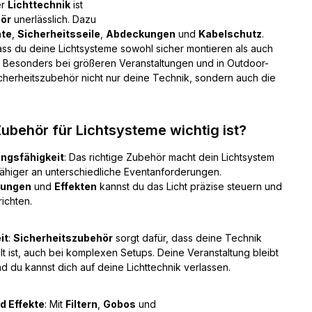
er
Lichttechnik
ist
hör
unerlässlich. Dazu
nte
,
Sicherheitsseile
,
Abdeckungen
und
Kabelschutz
.
ass du deine Lichtsysteme sowohl sicher montieren als auch
t. Besonders bei größeren Veranstaltungen und in Outdoor-
herheitszubehör nicht nur deine Technik, sondern auch die
ubehör für Lichtsysteme wichtig ist?
ungsfähigkeit
: Das richtige Zubehör macht dein Lichtsystem
fähiger an unterschiedliche Eventanforderungen.
rungen
und
Effekten
kannst du das Licht präzise steuern und
ichten.
it
:
Sicherheitszubehör
sorgt dafür, dass deine Technik
llt ist, auch bei komplexen Setups. Deine Veranstaltung bleibt
nd du kannst dich auf deine Lichttechnik verlassen.
d Effekte
: Mit
Filtern
,
Gobos
und