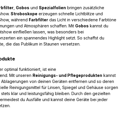
rbfilter
,
Gobos
und
Spezialfolien
bringen zusätzliche
tshow.
Stroboskope
erzeugen schnelle Lichtblitze und
 Show, während
Farbfilter
das Licht in verschiedene Farbtöne
mmungen und Atmosphären schaffen. Mit
Gobos
kannst du
htshow einfließen lassen, was besonders bei
nzerten ein spannendes Highlight setzt. So schaffst du
te, die das Publikum in Staunen versetzen.
rodukte
r optimal funktioniert, ist eine
end. Mit unseren
Reinigungs- und Pflegeprodukten
kannst
 Ablagerungen von deinen Geräten entfernen und so deren
elle Reinigungsmittel für Linsen, Spiegel und Gehäuse sorgen
 stets klar und leistungsfähig bleiben. Durch den gezielten
ermeidest du Ausfälle und kannst deine Geräte bei jeder
etzen.