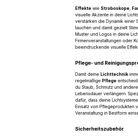
Effekte
wie
Stroboskope
,
Fa
visuelle Akzente in deine Lich
verstärken die Dynamik einer
tauchen und damit gezielt Sti
Muster und Logos in deine Lic
Firmenveranstaltungen oder Ko
beeindruckende visuelle Effek
Pflege- und Reinigungsp
Damit deine
Lichttechnik
imme
regelmäßige
Pflege
entscheid
du Staub, Schmutz und andere
Lebensdauer verlängern. Spezi
dafür, dass deine Lichtsysteme
Einsatz von Pflegeprodukten v
Veranstaltung in Bestform eins
Sicherheitszubehör