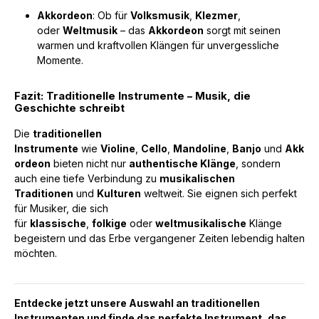
Akkordeon
: Ob für
Volksmusik
,
Klezmer
,
oder
Weltmusik
– das
Akkordeon
sorgt mit seinen
warmen und kraftvollen Klängen für unvergessliche
Momente.
Fazit: Traditionelle Instrumente – Musik, die
Geschichte schreibt
Die
traditionellen
Instrumente
wie
Violine
,
Cello
,
Mandoline
,
Banjo
und
Akk
ordeon
bieten nicht nur
authentische Klänge
, sondern
auch eine tiefe Verbindung zu
musikalischen
Traditionen
und
Kulturen
weltweit. Sie eignen sich perfekt
für Musiker, die sich
für
klassische
,
folkige
oder
weltmusikalische
Klänge
begeistern und das Erbe vergangener Zeiten lebendig halten
möchten.
Entdecke jetzt unsere Auswahl an
traditionellen
Instrumenten
und finde das perfekte Instrument, das