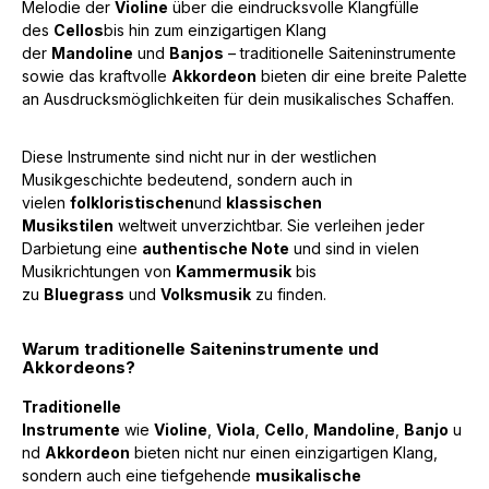
Melodie der
Violine
über die eindrucksvolle Klangfülle
des
Cellos
bis hin zum einzigartigen Klang
der
Mandoline
und
Banjos
– traditionelle Saiteninstrumente
sowie das kraftvolle
Akkordeon
bieten dir eine breite Palette
an Ausdrucksmöglichkeiten für dein musikalisches Schaffen.
Diese Instrumente sind nicht nur in der westlichen
Musikgeschichte bedeutend, sondern auch in
vielen
folkloristischen
und
klassischen
Musikstilen
weltweit unverzichtbar. Sie verleihen jeder
Darbietung eine
authentische Note
und sind in vielen
Musikrichtungen von
Kammermusik
bis
zu
Bluegrass
und
Volksmusik
zu finden.
Warum traditionelle Saiteninstrumente und
Akkordeons?
Traditionelle
Instrumente
wie
Violine
,
Viola
,
Cello
,
Mandoline
,
Banjo
u
nd
Akkordeon
bieten nicht nur einen einzigartigen Klang,
sondern auch eine tiefgehende
musikalische