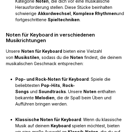
Kategorie
Noten
, die dich vor eine musikalische
Herausforderung stellen. Diese Stücke beinhalten
schwierige
Akkordwechsel
,
Komplexe Rhythmen
und
fortgeschrittene
Spieltechniken
.
Noten für Keyboard in verschiedenen
Musikrichtungen
Unsere
Noten für Keyboard
bieten eine Vielzahl
von
Musikstilen
, sodass du die
Noten
findest, die deinem
musikalischen Geschmack entsprechen:
Pop- und Rock-Noten für Keyboard
: Spiele die
beliebtesten
Pop-Hits
,
Rock-
Songs
und
Soundtracks
. Unsere
Noten
enthalten
bekannte
Melodien
, die dir Spaß beim Üben und
Aufführen bringen werden.
Klassische Noten für Keyboard
: Wenn du klassische
Musik auf deinem
Keyboard
spielen möchtest, bieten
wir eine große Auswahl an
Klassik-Noten
, die du auf