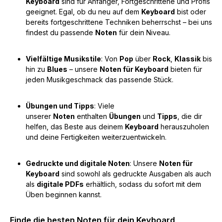
Keyboard
sind für Anfänger, Fortgeschrittene und Profis
geeignet. Egal, ob du neu auf dem
Keyboard
bist oder
bereits fortgeschrittene Techniken beherrschst – bei uns
findest du passende
Noten
für dein Niveau.
Vielfältige Musikstile
: Von
Pop
über
Rock
,
Klassik
bis
hin zu
Blues
– unsere
Noten für Keyboard
bieten für
jeden Musikgeschmack das passende Stück.
Übungen und Tipps
: Viele
unserer
Noten
enthalten
Übungen
und
Tipps
, die dir
helfen, das Beste aus deinem
Keyboard
herauszuholen
und deine Fertigkeiten weiterzuentwickeln.
Gedruckte und digitale Noten
: Unsere
Noten für
Keyboard
sind sowohl als gedruckte Ausgaben als auch
als
digitale PDFs
erhältlich, sodass du sofort mit dem
Üben beginnen kannst.
Finde die besten Noten für dein Keyboard