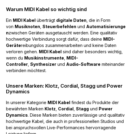
Warum MIDI Kabel so wichtig sind
Ein
MIDI Kabel
überträgt
digitale Daten
, die in Form
von
Musiknoten
,
Steuerbefehlen
und
Automatisierunge
n
zwischen Geräten ausgetauscht werden. Eine qualitativ
hochwertige Verbindung sorgt dafür, dass deine
MIDI-
Geräte
reibungslos zusammenarbeiten und keine Daten
verloren gehen.
MIDI Kabel
sind daher besonders wichtig,
wenn du
Musikinstrumente
,
MIDI-
Controller
,
Synthesizer
und
Audio-Software
miteinander
verbinden möchtest.
Unsere Marken: Klotz, Cordial, Stagg und Power
Dynamics
In unserer Kategorie
MIDI Kabel
findest du Produkte der
bewährten Marken
Klotz
,
Cordial
,
Stagg
und
Power
Dynamics
. Diese Marken bieten zuverlässige und qualitativ
hochwertige Kabel, die auch in professionellen Studios und
bei anspruchsvollen Live-Performances hervorragende
Leistung liefern.