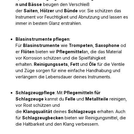
n und Bässe
beugen den Verschleiß
der
Saiten
,
Hölzer
und
Bünde
vor. Sie schützen das
Instrument vor Feuchtigkeit und Abnutzung und lassen es
immer in bestem Glanz erstrahlen.
Blasinstrumente pflegen
:
Für
Blasinstrumente
wie
Trompeten
,
Saxophone
od
er
Flöten
bieten wir
Pflegemittel
an, die das Material
vor Korrosion schützen und die Spielfähigkeit
erhalten.
Reinigungssets
,
Fett
und
Öle
für die Ventile
und Züge sorgen für eine einfache Handhabung und
verlängern die Lebensdauer deines Instruments.
Schlagzeugpflege
: Mit
Pflegemitteln für
Schlagzeuge
kannst du
Felle
und
Metallteile
reinigen,
vor Rost schützen und
die
Klangqualität
deines
Schlagzeugs
erhalten. Auch
für
Schlagzeugbecken
bieten wir Reinigungsmittel, die
die Haltbarkeit und den Klang verbessern.