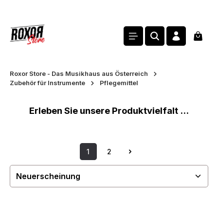
alt springen
Waren
Roxor Store - Das Musikhaus aus Österreich
Zubehör für Instrumente
Pflegemittel
Erleben Sie unsere Produktvielfalt ...
1
2
Seite
Seite