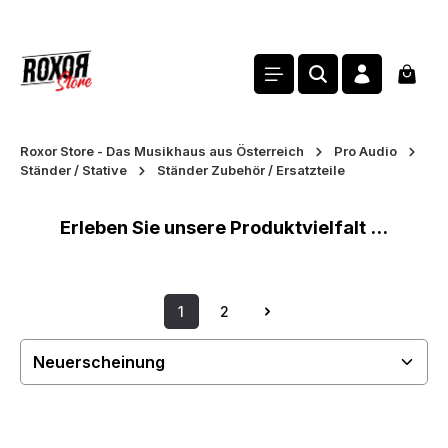
alt springen
Waren
Roxor Store - Das Musikhaus aus Österreich
Pro Audio
Ständer / Stative
Ständer Zubehör / Ersatzteile
Erleben Sie unsere Produktvielfalt ...
1
2
Seite
Seite