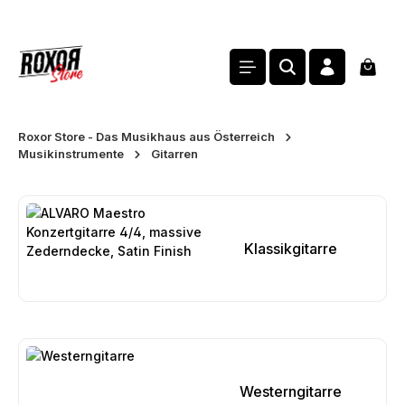
alt springen
Waren
Roxor Store - Das Musikhaus aus Österreich
Musikinstrumente
Gitarren
Kategoriegalerie überspringen
Klassikgitarre
Kategoriegalerie überspringen
Westerngitarre