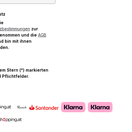
utz
die
tzbestimmungen
zur
genommen und die
AGB
d bin mit ihnen
nden.
nem Stern (*) markierten
 Pflichtfelder.