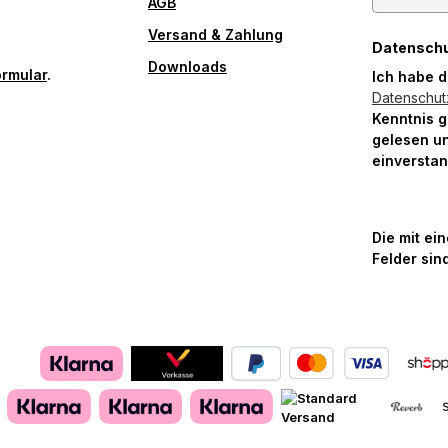
AGB
Versand & Zahlung
Datensch
Downloads
ormular
.
Ich habe 
Datenschu
Kenntnis 
gelesen un
einversta
Die mit ei
Felder sind