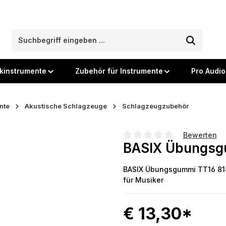
kinstrumente
Zubehör für Instrumente
Pro Audio
nte
Akustische Schlagzeuge
Schlagzeugzubehör
Bewerten
BASIX Übungsg
Durchschnittliche Bewertung
BASIX Übungsgummi TT16 8140
für Musiker
€ 13,30*