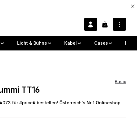
Warenkorb enth
Licht & Bühne
Kabel
Cases
Note
Basix
ummi TT16
 von 0 von 5 Sternen
73 für #price# bestellen! Österreich's Nr 1 Onlineshop