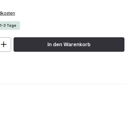
ndkosten
 1-3 Tage
ib den gewünschten Wert ein oder benu
In den Warenkorb