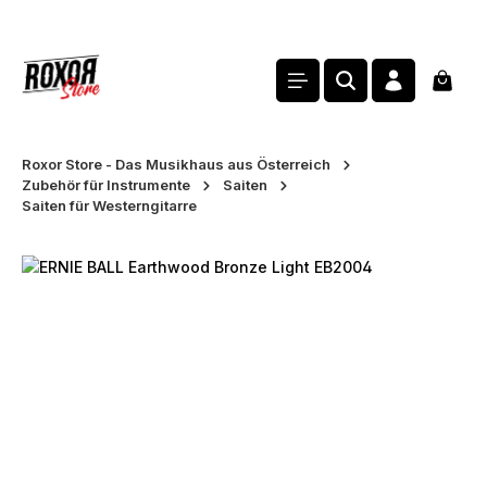
alt springen
Waren
Roxor Store - Das Musikhaus aus Österreich
Zubehör für Instrumente
Saiten
Saiten für Westerngitarre
Bildergalerie überspringen