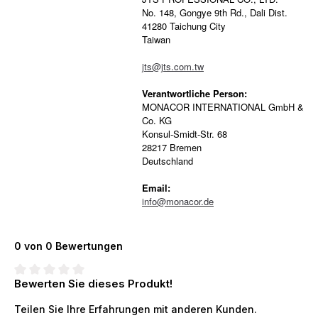
No. 148, Gongye 9th Rd., Dali Dist.
41280 Taichung City
Taiwan
jts@jts.com.tw
Verantwortliche Person:
MONACOR INTERNATIONAL GmbH &
Co. KG
Konsul-Smidt-Str. 68
28217 Bremen
Deutschland
Email:
info@monacor.de
0 von 0 Bewertungen
Bewerten Sie dieses Produkt!
Durchschnittliche Bewertung von 0 von 5 Sternen
Teilen Sie Ihre Erfahrungen mit anderen Kunden.