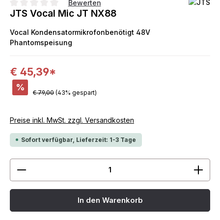
Bewerten
JTS Vocal Mic JT NX88
Durchschnittliche Bewertung von 0 von 5 Sternen
Vocal Kondensatormikrofonbenötigt 48V
Phantomspeisung
€ 45,39*
%
€ 79,00
(43% gespart)
Preise inkl. MwSt. zzgl. Versandkosten
Sofort verfügbar, Lieferzeit: 1-3 Tage
Produkt Anzahl: Gib den gewünschten Wert ein ode
In den Warenkorb