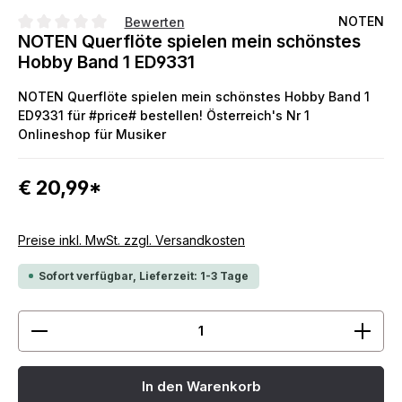
NOTEN
Bewerten
NOTEN Querflöte spielen mein schönstes
Durchschnittliche Bewertung von 0 von 5 Sternen
Hobby Band 1 ED9331
NOTEN Querflöte spielen mein schönstes Hobby Band 1
ED9331 für #price# bestellen! Österreich's Nr 1
Onlineshop für Musiker
€ 20,99*
Preise inkl. MwSt. zzgl. Versandkosten
Sofort verfügbar, Lieferzeit: 1-3 Tage
Produkt Anzahl: Gib den gewünschten Wert ein ode
In den Warenkorb