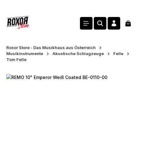
alt springen
Waren
Roxor Store - Das Musikhaus aus Österreich
Musikinstrumente
Akustische Schlagzeuge
Felle
Tom Felle
Bildergalerie überspringen