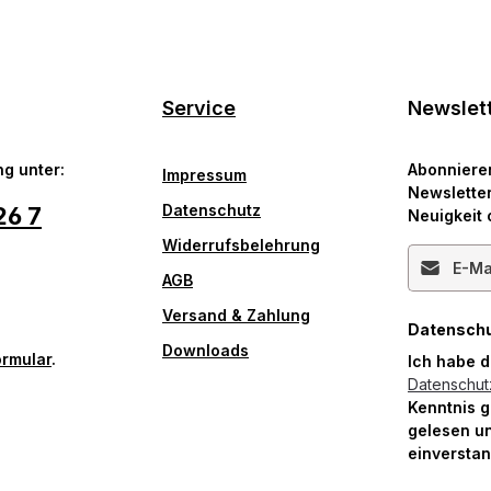
Service
Newslet
g unter:
Abonniere
Impressum
Newsletter
Datenschutz
26 7
Neuigkeit 
Widerrufsbelehrung
E-Mail-Ad
AGB
Versand & Zahlung
Datensch
Downloads
ormular
.
Ich habe 
Datenschu
Kenntnis 
gelesen un
einversta