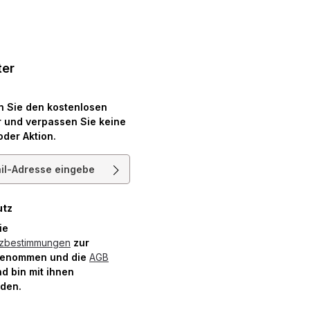
ter
n Sie den kostenlosen
 und verpassen Sie keine
oder Aktion.
resse*
utz
die
tzbestimmungen
zur
genommen und die
AGB
d bin mit ihnen
nden.