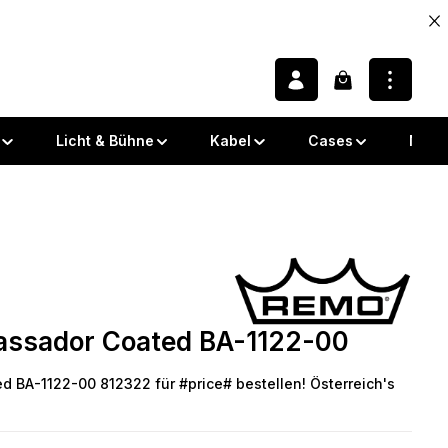
Warenkorb enth
Licht & Bühne
Kabel
Cases
Note
 von 0 von 5 Sternen
ssador Coated BA-1122-00
BA-1122-00 812322 für #price# bestellen! Österreich's