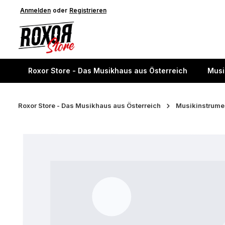
springen
Anmelden
Zur Hauptnavigation springen
oder
Registrieren
Roxor Store - Das Musikhaus aus Österreich
Musi
Roxor Store - Das Musikhaus aus Österreich
Musikinstrume
Bildergalerie überspringen