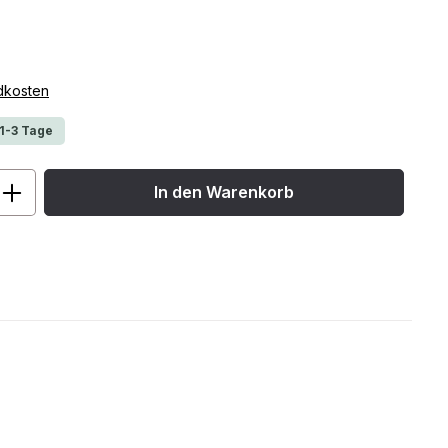
ndkosten
 1-3 Tage
ib den gewünschten Wert ein oder benu
In den Warenkorb