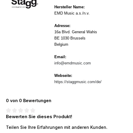
Hersteller Name:
EMD Music a.s./n.v.
Adresse:
16a Blvd. General Wahis
BE 1030 Brussels
Belgium
Email:
info@emdmusic.com
Webseite:
https://staggmusic.com/de/
0 von 0 Bewertungen
Bewerten Sie dieses Produkt!
Durchschnittliche Bewertung von 0 von 5 Sternen
Teilen Sie Ihre Erfahrungen mit anderen Kunden.