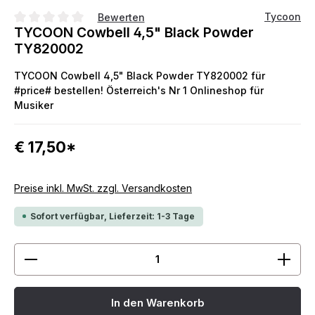
Tycoon
Bewerten
TYCOON Cowbell 4,5" Black Powder
Durchschnittliche Bewertung von 0 von 5 Sternen
TY820002
TYCOON Cowbell 4,5" Black Powder TY820002 für
#price# bestellen! Österreich's Nr 1 Onlineshop für
Musiker
€ 17,50*
Preise inkl. MwSt. zzgl. Versandkosten
Sofort verfügbar, Lieferzeit: 1-3 Tage
Produkt Anzahl: Gib den gewünschten Wert ein ode
In den Warenkorb