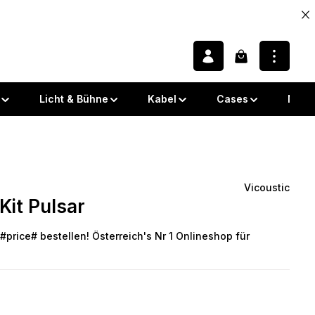
Warenkorb enth
Licht & Bühne
Kabel
Cases
Note
Vicoustic
it Pulsar
 von 0 von 5 Sternen
#price# bestellen! Österreich's Nr 1 Onlineshop für