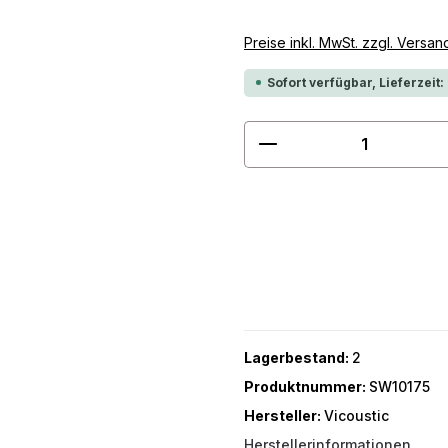
Preise inkl. MwSt. zzgl. Versa
Sofort verfügbar, Lieferzeit:
Produkt Anzahl: G
Lagerbestand:
2
Produktnummer:
SW10175
Hersteller:
Vicoustic
Herstellerinformationen