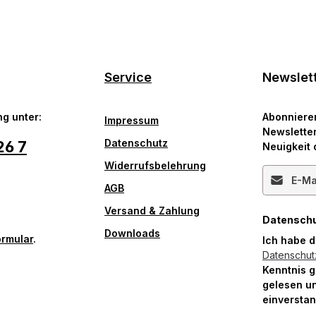
Service
Newslet
g unter:
Abonniere
Impressum
Newsletter
Datenschutz
26 7
Neuigkeit 
Widerrufsbelehrung
E-Mail-Ad
AGB
Versand & Zahlung
Datensch
Downloads
ormular
.
Ich habe 
Datenschu
Kenntnis 
gelesen un
einversta