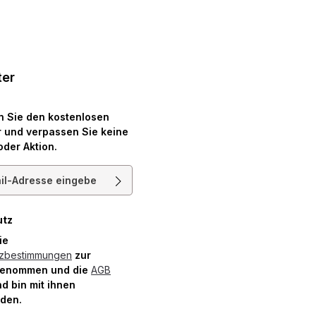
ter
n Sie den kostenlosen
 und verpassen Sie keine
oder Aktion.
resse*
utz
die
tzbestimmungen
zur
genommen und die
AGB
d bin mit ihnen
nden.