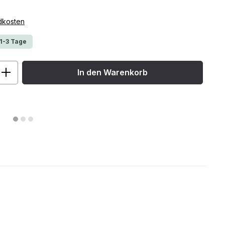
ndkosten
 1-3 Tage
ib den gewünschten Wert ein oder benu
In den Warenkorb