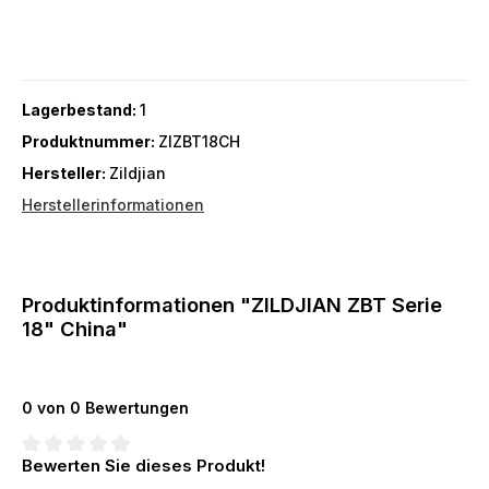
Lagerbestand:
1
Produktnummer:
ZIZBT18CH
Hersteller:
Zildjian
Herstellerinformationen
Produktinformationen "ZILDJIAN ZBT Serie
18" China"
0 von 0 Bewertungen
Bewerten Sie dieses Produkt!
Durchschnittliche Bewertung von 0 von 5 Sternen