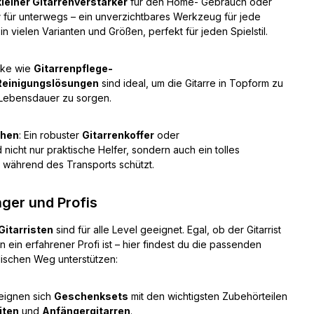
kleiner Gitarrenverstärker
für den Home- Gebrauch oder
r
für unterwegs – ein unverzichtbares Werkzeug für jede
 in vielen Varianten und Größen, perfekt für jeden Spielstil.
ke wie
Gitarrenpflege-
Reinigungslösungen
sind ideal, um die Gitarre in Topform zu
e Lebensdauer zu sorgen.
chen
: Ein robuster
Gitarrenkoffer
oder
d nicht nur praktische Helfer, sondern auch ein tolles
 während des Transports schützt.
ger und Profis
itarristen
sind für alle Level geeignet. Egal, ob der Gitarrist
 ein erfahrener Profi ist – hier findest du die passenden
ischen Weg unterstützen:
 eignen sich
Geschenksets
mit den wichtigsten Zubehörteilen
iten
und
Anfängergitarren
.