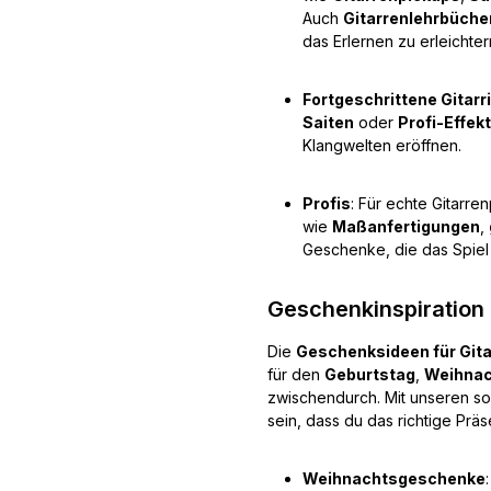
Auch
Gitarrenlehrbüche
das Erlernen zu erleichter
Fortgeschrittene Gitarr
Saiten
oder
Profi-Effek
Klangwelten eröffnen.
Profis
: Für echte Gitarren
wie
Maßanfertigungen
,
Geschenke, die das Spiel
Geschenkinspiration 
Die
Geschenksideen für Gita
für den
Geburtstag
,
Weihna
zwischendurch. Mit unseren so
sein, dass du das richtige Präs
Weihnachtsgeschenke