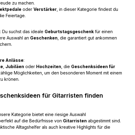
reude zu machen.
fektpedale
oder
Verstärker
, in dieser Kategorie findest du
ie Feiertage.
: Du suchst das ideale
Geburtstagsgeschenk
für einen
ere Auswahl an
Geschenken
, die garantiert gut ankommen
chern.
re Anlässe
:
ke
,
Jubiläen
oder
Hochzeiten
, die
Geschenksideen für
nzählige Möglichkeiten, um den besonderen Moment mit einem
u krönen.
chenksideen für Gitarristen finden
nsere Kategorie bietet eine riesige Auswahl
 perfekt auf die Bedürfnisse von
Gitarristen
abgestimmt sind.
ktische Alltagshelfer als auch kreative Highlights für die