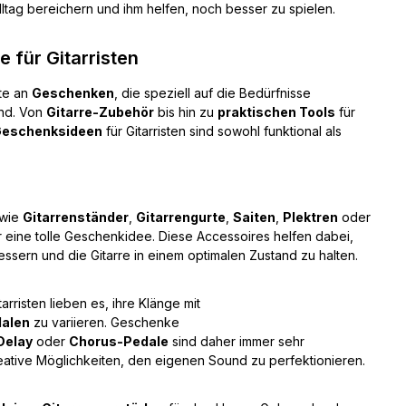
ltag bereichern und ihm helfen, noch besser zu spielen.
 für Gitarristen
te an
Geschenken
, die speziell auf die Bedürfnisse
nd. Von
Gitarre-Zubehör
bis hin zu
praktischen Tools
für
eschenksideen
für Gitarristen sind sowohl funktional als
wie
Gitarrenständer
,
Gitarrengurte
,
Saiten
,
Plektren
oder
r eine tolle Geschenkidee. Diese Accessoires helfen dabei,
essern und die Gitarre in einem optimalen Zustand zu halten.
itarristen lieben es, ihre Klänge mit
dalen
zu variieren. Geschenke
Delay
oder
Chorus-Pedale
sind daher immer sehr
eative Möglichkeiten, den eigenen Sound zu perfektionieren.