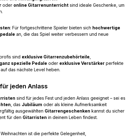
r
oder
online Gitarrenunterricht
sind ideale Geschenke, um
n.
isten
: Für fortgeschrittene Spieler bieten sich
hochwertige
tpedale
an, die das Spiel weiter verbessern und neue
profis sind
exklusive Gitarrenzubehörteile
,
ganz spezielle Pedale
oder
exklusive Verstärker
perfekte
 auf das nächste Level heben.
für jeden Anlass
rristen
sind für jedes Fest und jeden Anlass geeignet – sei es
chten
, das
Jubiläum
oder als kleine Aufmerksamkeit
rgfältig ausgewählten
Gitarrengeschenken
kannst du sicher
ent für den
Gitarristen
in deinem Leben findest.
: Weihnachten ist die perfekte Gelegenheit,