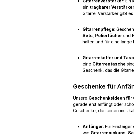
Gitarrenverstärker
: Ein
ein
tragbarer Verstärke
Gitarre. Verstärker gibt es
Gitarrenpflege
: Geschen
Sets
,
Poliertücher
und
halten und für eine lang
Gitarrenkoffer und Tas
eine
Gitarrentasche
sin
Geschenk, das die Gitarre
Geschenke für Anfän
Unsere
Geschenksideen für G
gerade erst anfängt oder schon
Geschenke, die seinen musikal
Anfänger
: Für Einsteiger
wie
Gitarrenpickups
,
Sa