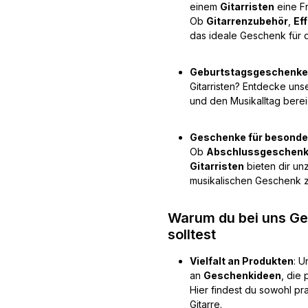
einem
Gitarristen
eine F
Ob
Gitarrenzubehör
,
Ef
das ideale Geschenk für d
Geburtstagsgeschenke
Gitarristen? Entdecke uns
und den Musikalltag berei
Geschenke für besonde
Ob
Abschlussgeschen
Gitarristen
bieten dir u
musikalischen Geschenk z
Warum du bei uns Ges
solltest
Vielfalt an Produkten
: U
an
Geschenkideen
, die
Hier findest du sowohl pra
Gitarre.