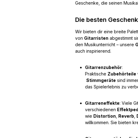
Geschenke, die seinen Musikal
Die besten Geschenke
Wir bieten dir eine breite Palet
von
Gitarristen
abgestimmt si
den Musikunterricht – unsere
G
auch inspirierend.
Gitarrenzubehör
:
Praktische
Zubehörteile
Stimmgeräte
sind imme
das Spielerlebnis zu verb
Gitarreneffekte
: Viele G
verschiedenen
Effektpe
wie
Distortion
,
Reverb
,
willkommen. Sie bieten kr