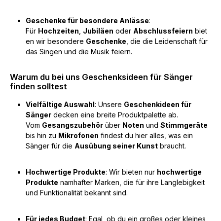
Geschenke für besondere Anlässe
:
Für
Hochzeiten
,
Jubiläen
oder
Abschlussfeiern
biet
en wir besondere
Geschenke
, die die Leidenschaft für
das Singen und die Musik feiern.
Warum du bei uns Geschenksideen für Sänger
finden solltest
Vielfältige Auswahl
: Unsere
Geschenkideen für
Sänger
decken eine breite Produktpalette ab.
Vom
Gesangszubehör
über
Noten
und
Stimmgeräte
bis hin zu
Mikrofonen
findest du hier alles, was ein
Sänger für die
Ausübung seiner Kunst
braucht.
Hochwertige Produkte
: Wir bieten nur
hochwertige
Produkte
namhafter Marken, die für ihre Langlebigkeit
und Funktionalität bekannt sind.
Für jedes Budget
: Egal, ob du ein großes oder kleines