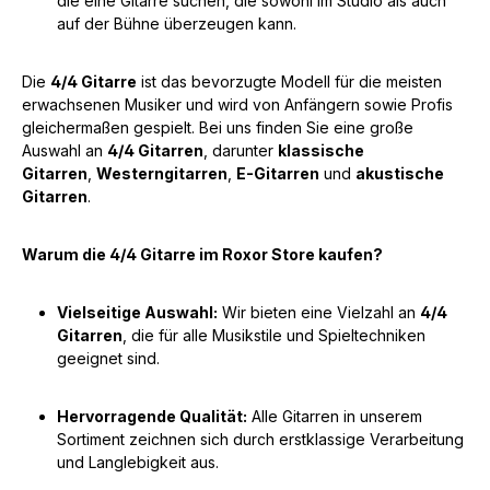
die eine Gitarre suchen, die sowohl im Studio als auch
auf der Bühne überzeugen kann.
Die
4/4 Gitarre
ist das bevorzugte Modell für die meisten
erwachsenen Musiker und wird von Anfängern sowie Profis
gleichermaßen gespielt. Bei uns finden Sie eine große
Auswahl an
4/4 Gitarren
, darunter
klassische
Gitarren
,
Westerngitarren
,
E-Gitarren
und
akustische
Gitarren
.
Warum die 4/4 Gitarre im Roxor Store kaufen?
Vielseitige Auswahl:
Wir bieten eine Vielzahl an
4/4
Gitarren
, die für alle Musikstile und Spieltechniken
geeignet sind.
Hervorragende Qualität:
Alle Gitarren in unserem
Sortiment zeichnen sich durch erstklassige Verarbeitung
und Langlebigkeit aus.