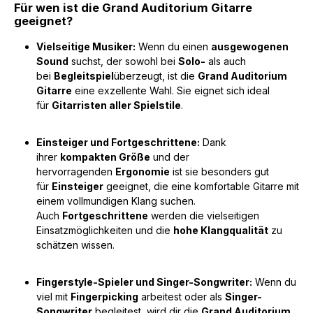
Für wen ist die Grand Auditorium Gitarre
geeignet?
Vielseitige Musiker:
Wenn du einen
ausgewogenen
Sound
suchst, der sowohl bei
Solo-
als auch
bei
Begleitspiel
überzeugt, ist die
Grand Auditorium
Gitarre
eine exzellente Wahl. Sie eignet sich ideal
für
Gitarristen aller Spielstile
.
Einsteiger und Fortgeschrittene:
Dank
ihrer
kompakten Größe
und der
hervorragenden
Ergonomie
ist sie besonders gut
für
Einsteiger
geeignet, die eine komfortable Gitarre mit
einem vollmundigen Klang suchen.
Auch
Fortgeschrittene
werden die vielseitigen
Einsatzmöglichkeiten und die
hohe Klangqualität
zu
schätzen wissen.
Fingerstyle-Spieler und Singer-Songwriter:
Wenn du
viel mit
Fingerpicking
arbeitest oder als
Singer-
Songwriter
begleitest, wird dir die
Grand Auditorium