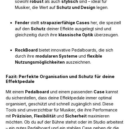
sowohl
robust
als auch
stylisch
sind – ideal für
Musiker, die Wert auf
Schutz und Design
legen.
Fender
stellt
strapazierfähige Cases
her, die speziell
auf den
Schutz
deiner Effekte ausgelegt sind und
gleichzeitig durch ihre
klassische Optik
überzeugen.
RockBoard
bietet innovative Pedalboards, die sich
durch ihre
modularen Systeme
und
flexible
Nutzungsmöglichkeiten
auszeichnen.
Fazit: Perfekte Organisation und Schutz für deine
Effektpedale
Mit einem
Pedalboard
und einem passenden
Case
kannst
du sicherstellen, dass deine Effektpedale immer optimal
organisiert, geschützt und schnell zugänglich sind. Diese
Tools sind unverzichtbar für Musiker, die ihre Performance
mit
Präzision
,
Flexibilität
und
Sicherheit
maximieren
möchten. Ob du auf der Bühne stehst oder im Studio arbeitest
– ein gutes Pedalboard und ein stabiles Case geben dir die